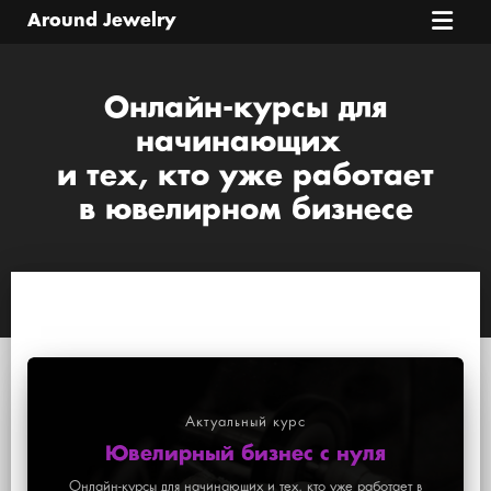
Around Jewelry
ЗАДАЧИ И РЕШЕНИЯ
Онлайн-курсы для
начинающих
УСЛУГИ И ЦЕНЫ
и тех, кто уже работает
в ювелирном бизнесе
КУРСЫ И ТРЕНИНГИ
ЭФИРЫ
Актуальные курсы
ЛИЧНЫЙ КАБИНЕТ
Актуальный курс
Ювелирный бизнес с нуля
Онлайн-курсы для начинающих и тех, кто уже работает в