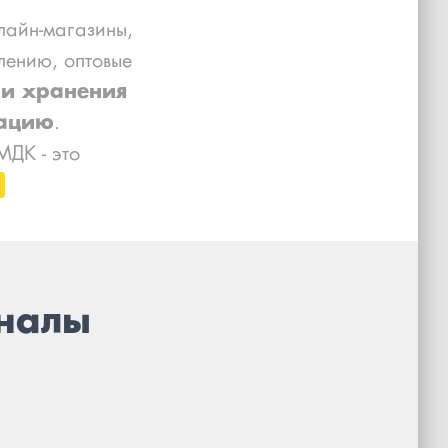
лайн-магазины,
лению, оптовые
 и хранения
зацию
.
МДК - это
рналы
?