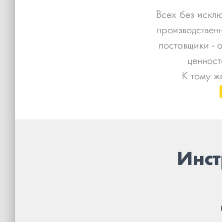
Всех без искл
производствен
поставщики - 
ценност
К тому ж
Инст