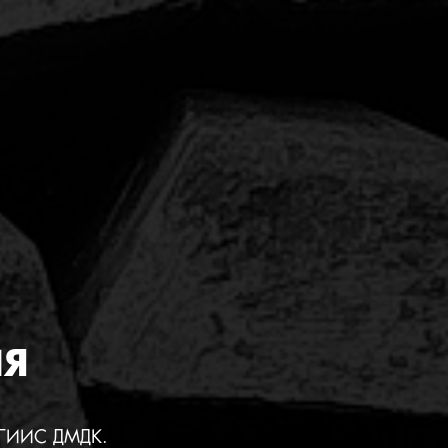
ИЯ
в ГИИС ДМДК.